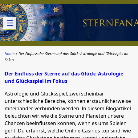
☰
Home
Der Einfluss der Sterne auf das Glück: Astrologie und Glücksspiel im
Fokus
Der Einfluss der Sterne auf das Glück: Astrologie
und Glücksspiel im Fokus
Astrologie und Glücksspiel, zwei scheinbar
unterschiedliche Bereiche, können erstaunlicherweise
miteinander verbunden werden. In diesem Blogartikel
beleuchten wir, wie die Sterne und Planeten unsere
Chancen beeinflussen können, wenn es ums Spielen
geht. Du erfährst, welche Online-Casinos top sind, wie