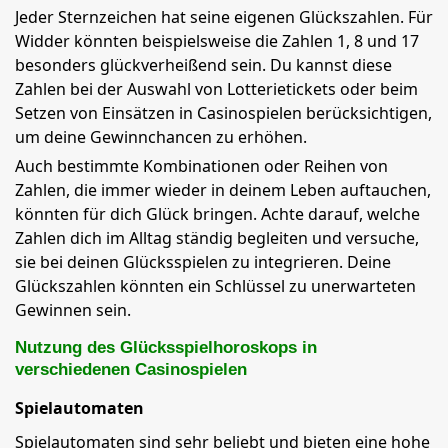
Jeder Sternzeichen hat seine eigenen Glückszahlen. Für
Widder könnten beispielsweise die Zahlen 1, 8 und 17
besonders glückverheißend sein. Du kannst diese
Zahlen bei der Auswahl von Lotterietickets oder beim
Setzen von Einsätzen in Casinospielen berücksichtigen,
um deine Gewinnchancen zu erhöhen.
Auch bestimmte Kombinationen oder Reihen von
Zahlen, die immer wieder in deinem Leben auftauchen,
könnten für dich Glück bringen. Achte darauf, welche
Zahlen dich im Alltag ständig begleiten und versuche,
sie bei deinen Glücksspielen zu integrieren. Deine
Glückszahlen könnten ein Schlüssel zu unerwarteten
Gewinnen sein.
Nutzung des Glücksspielhoroskops in
verschiedenen Casinospielen
Spielautomaten
Spielautomaten sind sehr beliebt und bieten eine hohe