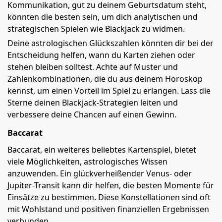
Kommunikation, gut zu deinem Geburtsdatum steht,
könnten die besten sein, um dich analytischen und
strategischen Spielen wie Blackjack zu widmen.
Deine astrologischen Glückszahlen könnten dir bei der
Entscheidung helfen, wann du Karten ziehen oder
stehen bleiben solltest. Achte auf Muster und
Zahlenkombinationen, die du aus deinem Horoskop
kennst, um einen Vorteil im Spiel zu erlangen. Lass die
Sterne deinen Blackjack-Strategien leiten und
verbessere deine Chancen auf einen Gewinn.
Baccarat
Baccarat, ein weiteres beliebtes Kartenspiel, bietet
viele Möglichkeiten, astrologisches Wissen
anzuwenden. Ein glückverheißender Venus- oder
Jupiter-Transit kann dir helfen, die besten Momente für
Einsätze zu bestimmen. Diese Konstellationen sind oft
mit Wohlstand und positiven finanziellen Ergebnissen
verbunden.