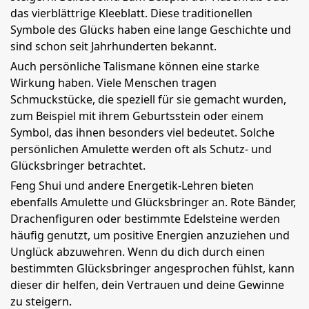
das vierblättrige Kleeblatt. Diese traditionellen
Symbole des Glücks haben eine lange Geschichte und
sind schon seit Jahrhunderten bekannt.
Auch persönliche Talismane können eine starke
Wirkung haben. Viele Menschen tragen
Schmuckstücke, die speziell für sie gemacht wurden,
zum Beispiel mit ihrem Geburtsstein oder einem
Symbol, das ihnen besonders viel bedeutet. Solche
persönlichen Amulette werden oft als Schutz- und
Glücksbringer betrachtet.
Feng Shui und andere Energetik-Lehren bieten
ebenfalls Amulette und Glücksbringer an. Rote Bänder,
Drachenfiguren oder bestimmte Edelsteine werden
häufig genutzt, um positive Energien anzuziehen und
Unglück abzuwehren. Wenn du dich durch einen
bestimmten Glücksbringer angesprochen fühlst, kann
dieser dir helfen, dein Vertrauen und deine Gewinne
zu steigern.