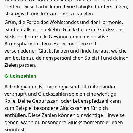
treffen. Diese Farbe kann deine Fähigkeit unterstützen,
strategisch und konzentriert zu spielen.
Grün, die Farbe des Wohlstandes und der Harmonie,
ist ebenfalls eine beliebte Glücksfarbe im Glücksspiel.
Sie kann finanzielle Gewinne und eine positive
Atmosphäre fördern. Experimentiere mit
verschiedenen Glücksfarben und finde heraus, welche
am besten zu deinem persönlichen Spielstil und deinen
Zielen passen.
Glückszahlen
Astrologie und Numerologie sind oft miteinander
verknüpft und Glückszahlen spielen eine wichtige
Rolle. Deine Geburtszahl oder Lebenspfadzahl kann
zum Beispiel besondere Glückszahlen für dich
enthüllen. Diese Zahlen können dir wichtige Hinweise
geben, wann du besondere Glücksmomente erleben
könntest.