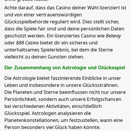
Achte darauf, dass das Casino deiner Wahl lizenziert ist
und von einer vertrauenswürdigen
Glücksspielbehörde reguliert wird. Dies stellt sicher,
dass die Spiele fair sind und deine persönlichen Daten
geschützt werden. Ein lizenziertes Casino wie
Betway
oder
888 Casino
bietet dir ein sicheres und
unterhaltsames Spielerlebnis, bei dem die Sterne
vielleicht zu deinen Gunsten stehen.
Der Zusammenhang von Astrologie und Glücksspiel
Die Astrologie bietet faszinierende Einblicke in unser
Leben und insbesondere in unsere Glückssträhnen.
Die Planeten und Sterne beeinflussen nicht nur unsere
Persönlichkeit, sondern auch unsere Erfolgschancen
bei verschiedenen Aktivitäten, einschließlich
Glücksspiel. Astrologen analysieren die
Planetenkonstellationen, um festzustellen, wann eine
Person besonders viel Glück haben könnte.