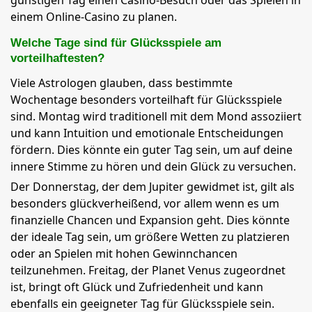
günstigen Tag einen Casino-Besuch oder das Spielen in
einem Online-Casino zu planen.
Welche Tage sind für Glücksspiele am
vorteilhaftesten?
Viele Astrologen glauben, dass bestimmte
Wochentage besonders vorteilhaft für Glücksspiele
sind. Montag wird traditionell mit dem Mond assoziiert
und kann Intuition und emotionale Entscheidungen
fördern. Dies könnte ein guter Tag sein, um auf deine
innere Stimme zu hören und dein Glück zu versuchen.
Der Donnerstag, der dem Jupiter gewidmet ist, gilt als
besonders glückverheißend, vor allem wenn es um
finanzielle Chancen und Expansion geht. Dies könnte
der ideale Tag sein, um größere Wetten zu platzieren
oder an Spielen mit hohen Gewinnchancen
teilzunehmen. Freitag, der Planet Venus zugeordnet
ist, bringt oft Glück und Zufriedenheit und kann
ebenfalls ein geeigneter Tag für Glücksspiele sein.