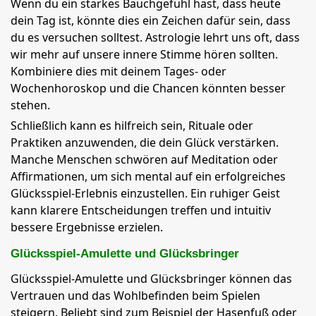
Wenn du ein starkes Bauchgefühl hast, dass heute
dein Tag ist, könnte dies ein Zeichen dafür sein, dass
du es versuchen solltest. Astrologie lehrt uns oft, dass
wir mehr auf unsere innere Stimme hören sollten.
Kombiniere dies mit deinem Tages- oder
Wochenhoroskop und die Chancen könnten besser
stehen.
Schließlich kann es hilfreich sein, Rituale oder
Praktiken anzuwenden, die dein Glück verstärken.
Manche Menschen schwören auf Meditation oder
Affirmationen, um sich mental auf ein erfolgreiches
Glücksspiel-Erlebnis einzustellen. Ein ruhiger Geist
kann klarere Entscheidungen treffen und intuitiv
bessere Ergebnisse erzielen.
Glücksspiel-Amulette und Glücksbringer
Glücksspiel-Amulette und Glücksbringer können das
Vertrauen und das Wohlbefinden beim Spielen
steigern. Beliebt sind zum Beispiel der Hasenfuß oder