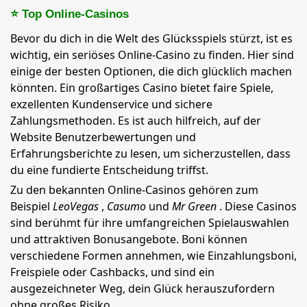
⭐ Top Online-Casinos
Bevor du dich in die Welt des Glücksspiels stürzt, ist es
wichtig, ein seriöses Online-Casino zu finden. Hier sind
einige der besten Optionen, die dich glücklich machen
könnten. Ein großartiges Casino bietet faire Spiele,
exzellenten Kundenservice und sichere
Zahlungsmethoden. Es ist auch hilfreich, auf der
Website Benutzerbewertungen und
Erfahrungsberichte zu lesen, um sicherzustellen, dass
du eine fundierte Entscheidung triffst.
Zu den bekannten Online-Casinos gehören zum
Beispiel
LeoVegas
,
Casumo
und
Mr Green
. Diese Casinos
sind berühmt für ihre umfangreichen Spielauswahlen
und attraktiven Bonusangebote. Boni können
verschiedene Formen annehmen, wie Einzahlungsboni,
Freispiele oder Cashbacks, und sind ein
ausgezeichneter Weg, dein Glück herauszufordern
ohne großes Risiko.