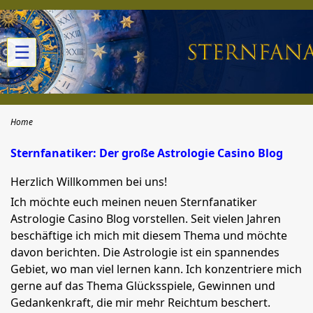
☰
Home
Sternfanatiker: Der große Astrologie Casino Blog
Herzlich Willkommen bei uns!
Ich möchte euch meinen neuen Sternfanatiker
Astrologie Casino Blog vorstellen. Seit vielen Jahren
beschäftige ich mich mit diesem Thema und möchte
davon berichten. Die Astrologie ist ein spannendes
Gebiet, wo man viel lernen kann. Ich konzentriere mich
gerne auf das Thema Glücksspiele, Gewinnen und
Gedankenkraft, die mir mehr Reichtum beschert.