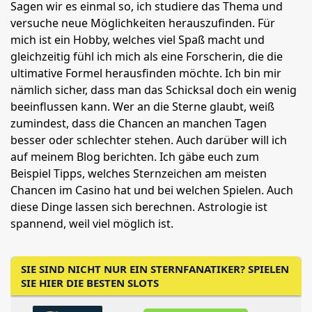
Sagen wir es einmal so, ich studiere das Thema und
versuche neue Möglichkeiten herauszufinden. Für
mich ist ein Hobby, welches viel Spaß macht und
gleichzeitig fühl ich mich als eine Forscherin, die die
ultimative Formel herausfinden möchte. Ich bin mir
nämlich sicher, dass man das Schicksal doch ein wenig
beeinflussen kann. Wer an die Sterne glaubt, weiß
zumindest, dass die Chancen an manchen Tagen
besser oder schlechter stehen. Auch darüber will ich
auf meinem Blog berichten. Ich gäbe euch zum
Beispiel Tipps, welches Sternzeichen am meisten
Chancen im Casino hat und bei welchen Spielen. Auch
diese Dinge lassen sich berechnen. Astrologie ist
spannend, weil viel möglich ist.
SIE SIND NICHT NUR EIN STERNFANATIKER? SPIELEN
SIE HIER DIE BESTEN SLOTS